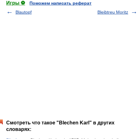
Игры ⚽
Поможем написать реферат
Blautopf
Bleibtreu Moritz
Смотреть что такое "Blechen Karl" в других
словарях: