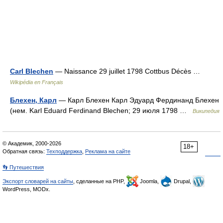
Carl Blechen
— Naissance 29 juillet 1798 Cottbus Décès …
Wikipédia en Français
Блехен, Карл
— Карл Блехен Карл Эдуард Фердинанд Блехен
(нем. Karl Eduard Ferdinand Blechen; 29 июля 1798 …
Википедия
© Академик, 2000-2026
18+
Обратная связь:
Техподдержка
,
Реклама на сайте
👣 Путешествия
Экспорт словарей на сайты
, сделанные на PHP,
Joomla,
Drupal,
WordPress, MODx.