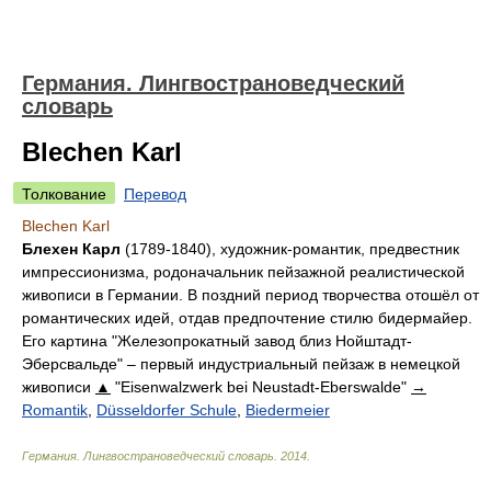
Германия. Лингвострановедческий
словарь
Blechen Karl
Толкование
Перевод
Blechen Karl
Блехен Карл
(1789-1840), художник-романтик, предвестник
импрессионизма, родоначальник пейзажной реалистической
живописи в Германии. В поздний период творчества отошёл от
романтических идей, отдав предпочтение стилю бидермайер.
Его картина "Железопрокатный завод близ Нойштадт-
Эберсвальде" – первый индустриальный пейзаж в немецкой
живописи
▲
"Eisenwalzwerk bei Neustadt-Eberswalde"
→
Romantik
,
Düsseldorfer Schule
,
Biedermeier
Германия. Лингвострановедческий словарь
.
2014
.