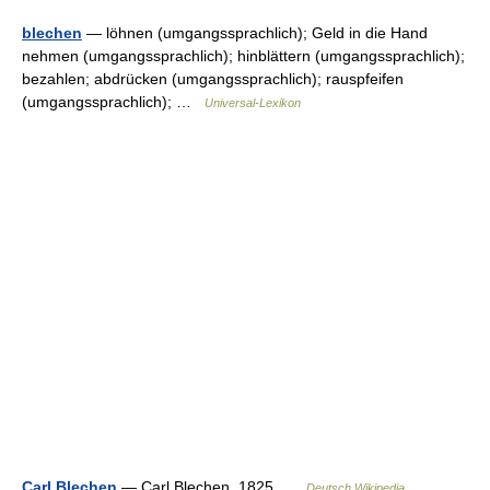
blechen
— löhnen (umgangssprachlich); Geld in die Hand
nehmen (umgangssprachlich); hinblättern (umgangssprachlich);
bezahlen; abdrücken (umgangssprachlich); rauspfeifen
(umgangssprachlich); …
Universal-Lexikon
Carl Blechen
— Carl Blechen, 1825 …
Deutsch Wikipedia