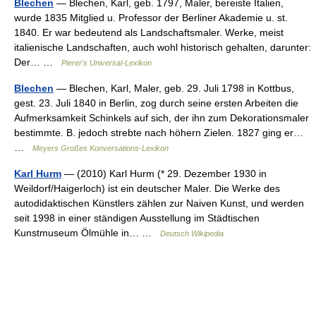
Blechen
— Blechen, Karl, geb. 1797, Maler, bereiste Italien,
wurde 1835 Mitglied u. Professor der Berliner Akademie u. st.
1840. Er war bedeutend als Landschaftsmaler. Werke, meist
italienische Landschaften, auch wohl historisch gehalten, darunter:
Der… …
Pierer's Universal-Lexikon
Blechen
— Blechen, Karl, Maler, geb. 29. Juli 1798 in Kottbus,
gest. 23. Juli 1840 in Berlin, zog durch seine ersten Arbeiten die
Aufmerksamkeit Schinkels auf sich, der ihn zum Dekorationsmaler
bestimmte. B. jedoch strebte nach höhern Zielen. 1827 ging er…
…
Meyers Großes Konversations-Lexikon
Karl Hurm
— (2010) Karl Hurm (* 29. Dezember 1930 in
Weildorf/Haigerloch) ist ein deutscher Maler. Die Werke des
autodidaktischen Künstlers zählen zur Naiven Kunst, und werden
seit 1998 in einer ständigen Ausstellung im Städtischen
Kunstmuseum Ölmühle in… …
Deutsch Wikipedia